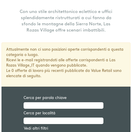
Con uno stile architettonico eclettico e uffici
splendidamente ristrutturati a cui fanno da
sfondo le montagne della Sierra Norte, Las
Rozas Village offre scenari imbattibili.
Attualmente non ci sono posizioni aperte corrispondenti a questa
categoria o luogo.
Ricevi le e-mail registrandoti alle offerte corrispondenti a Las
Rozas Village_IT quando vengono pubblicate.
Le 0 offerte di lavoro più recenti pubblicate da Value Retail sono
elencate di seguito.
Cerca per parola chiave
Cerca per località
Vedi altri filtri