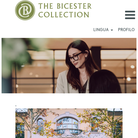
LINGUA
PROFILO
Las
Rozas
Village_IT