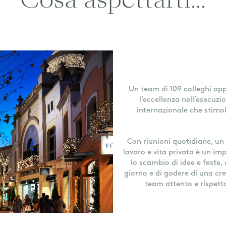
Cosa aspettarti...
Un team di 109 colleghi ap
l’eccellenza nell’esecuz
internazionale che stimola
Con riunioni quotidiane, u
lavoro e vita privata è un im
lo scambio di idee e feste,
giorno e di godere di una cre
team attento e rispett