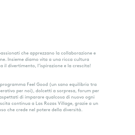
passionati che apprezzano la collaborazione e
ione. Insieme diamo vita a una ricca cultura
 il divertimento, l’ispirazione e la crescita!
n programma Feel Good (un sano equilibrio tra
perativo per noi), dolcetti a sorpresa, forum per
 aspettati di imparare qualcosa di nuovo ogni
scita continua a Las Rozas Village, grazie a un
oso che crede nel potere della diversità.