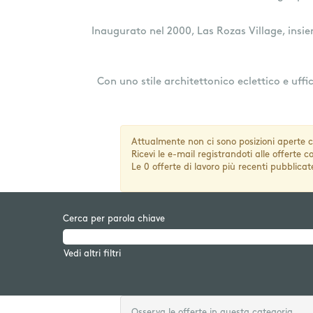
Inaugurato nel 2000, Las Rozas Village, insie
Con uno stile architettonico eclettico e uff
Attualmente non ci sono posizioni aperte c
Ricevi le e-mail registrandoti alle offerte
Le 0 offerte di lavoro più recenti pubblicat
Cerca per parola chiave
Vedi altri filtri
Osserva le offerte in questa categoria