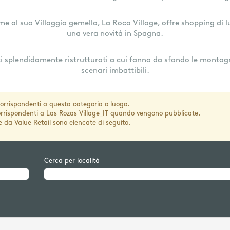
me al suo Villaggio gemello, La Roca Village, offre shopping di l
una vera novità in Spagna.
ici splendidamente ristrutturati a cui fanno da sfondo le montagn
scenari imbattibili.
orrispondenti a questa categoria o luogo.
 corrispondenti a Las Rozas Village_IT quando vengono pubblicate.
e da Value Retail sono elencate di seguito.
Cerca per località