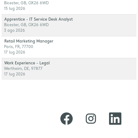
Bicester, GB, OX26 6WD
15 lug 2026
Apprentice - IT Service Desk Analyst
Bicester, GB, OX26 6WD
3 ago 2026
Retail Marketing Manager
Paris, FR, 77700
17 lug 2026
Work Experience - Legal
Wertheim, DE, 97877
17 lug 2026
S
S
S
i
i
i
a
a
a
p
p
p
r
r
r
e
e
e
i
i
i