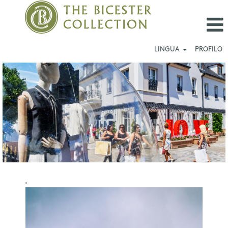
LINGUA
PROFILO
La
Vallée
Village​
_IT