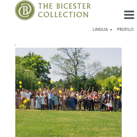
LINGUA
PROFILO
Working
across
Villages_IT