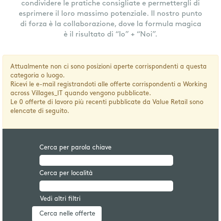
condividere le pratiche consigliate e permettergli di
esprimere il loro massimo potenziale. Il nostro punto
di forza è la collaborazione, dove la formula magica
è il risultato di “Io” + “Noi”.
Attualmente non ci sono posizioni aperte corrispondenti a questa
categoria o luogo.
Ricevi le e-mail registrandoti alle offerte corrispondenti a Working
across Villages_IT quando vengono pubblicate.
Le 0 offerte di lavoro più recenti pubblicate da Value Retail sono
elencate di seguito.
Cerca per parola chiave
Cerca per località
Vedi altri filtri