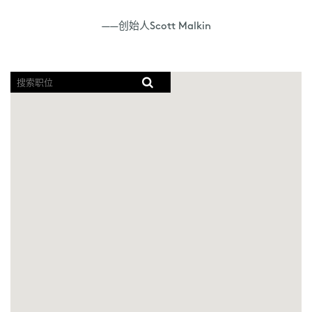
——创始人Scott Malkin
屏
幕
阅
读
器
无
法
读
取
以
下
可
搜
索
地
图。