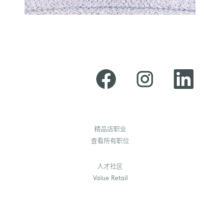
在
在
在
新
新
新
选
选
选
项
项
项
卡
卡
卡
中
中
中
打
打
打
开
开
开
。
。
。
精品店职业
查看所有职位
人才社区
Value Retail