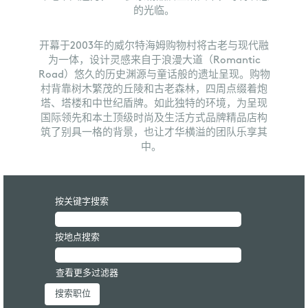
的光临。
开幕于2003年的威尔特海姆购物村将古老与现代融
为一体，设计灵感来自于浪漫大道（Romantic
Road）悠久的历史渊源与童话般的遗址呈现。购物
村背靠树木繁茂的丘陵和古老森林，四周点缀着炮
塔、塔楼和中世纪盾牌。如此独特的环境，为呈现
国际领先和本土顶级时尚及生活方式品牌精品店构
筑了别具一格的背景，也让才华横溢的团队乐享其
中。
按关键字搜索
按地点搜索
查看更多过滤器